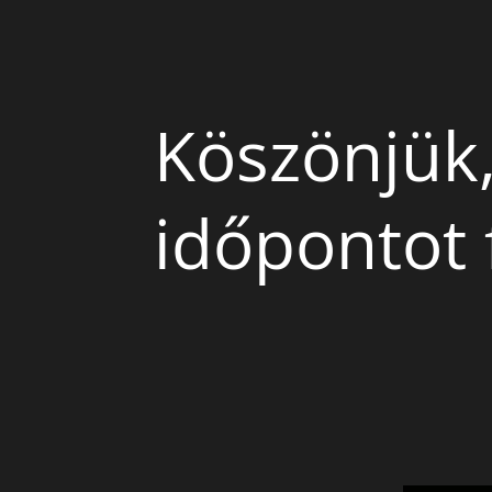
Köszönjük
időpontot f